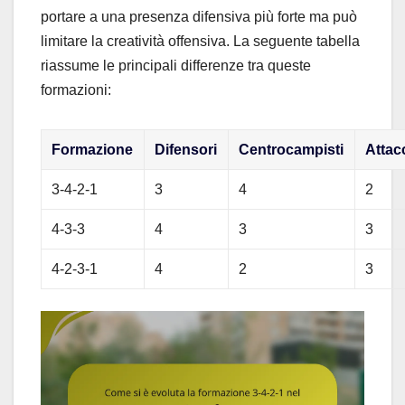
portare a una presenza difensiva più forte ma può
limitare la creatività offensiva. La seguente tabella
riassume le principali differenze tra queste
formazioni:
Formazione
Difensori
Centrocampisti
Attac
3-4-2-1
3
4
2
4-3-3
4
3
3
4-2-3-1
4
2
3