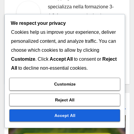
specializza nella formazione 3-
4-2-1, concentrandosi sul
We respect your privacy
massimizzare il potenziale dei
Cookies help us improve your experience, deliver
giocatori e il lavoro di squadra.
personalized content, and analyze traffic. You can
Quando non è in campo, ama
choose which cookies to allow by clicking
analizzare le riprese delle partite
Customize
. Click
Accept All
to consent or
Reject
e condividere intuizioni con altri
All
to decline non-essential cookies.
appassionati.
Customize
Reject All
Related Post
Accept All