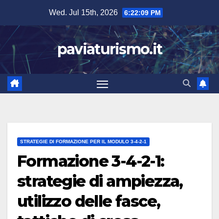
Skip
Wed. Jul 15th, 2026
6:22:10 PM
to
content
paviaturismo.it
STRATEGIE DI FORMAZIONE PER IL MODULO 3-4-2-1
Formazione 3-4-2-1:
strategie di ampiezza,
utilizzo delle fasce,