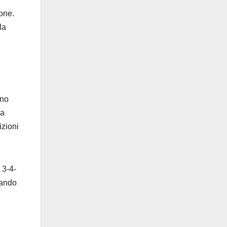
ione.
la
eno
 a
izioni
 3-4-
rando