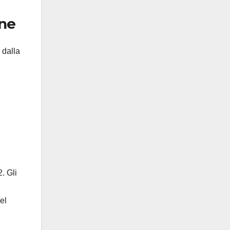
one
 dalla
. Gli
el