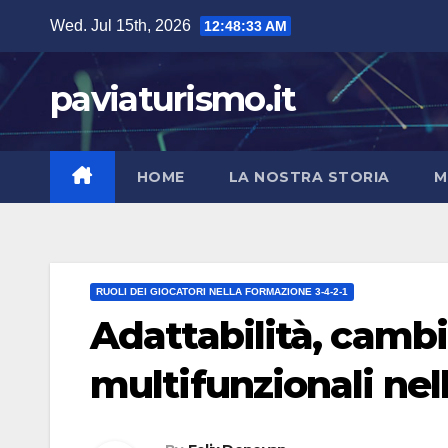
Skip
Wed. Jul 15th, 2026
12:48:34 AM
to
content
paviaturismo.it
HOME
LA NOSTRA STORIA
M
RUOLI DEI GIOCATORI NELLA FORMAZIONE 3-4-2-1
Adattabilità, cambio
multifunzionali nel