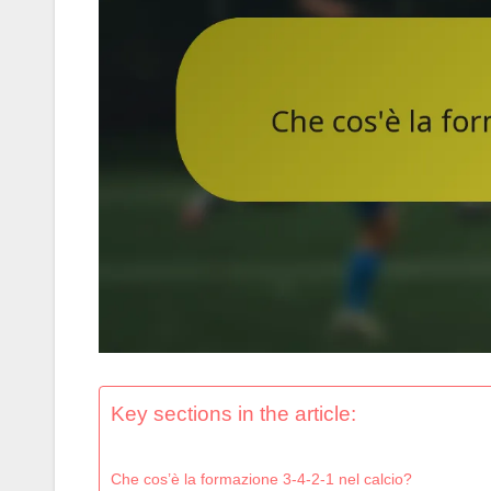
Key sections in the article:
Che cos’è la formazione 3-4-2-1 nel calcio?