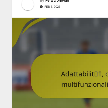
By
Felix Donovan
FEB 6, 2026