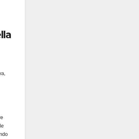
lla
va,
re
le
endo