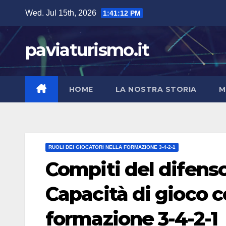
Skip
Wed. Jul 15th, 2026
1:41:14 PM
to
content
paviaturismo.it
HOME
LA NOSTRA STORIA
M
RUOLI DEI GIOCATORI NELLA FORMAZIONE 3-4-2-1
Compiti del difenso
Capacità di gioco co
formazione 3-4-2-1