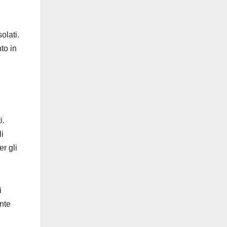
olati.
to in
i.
i
er gli
i
nte