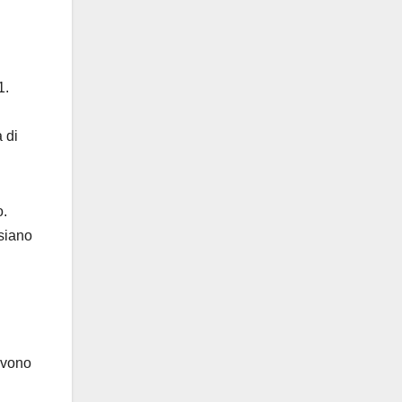
1.
 di
o.
 siano
evono