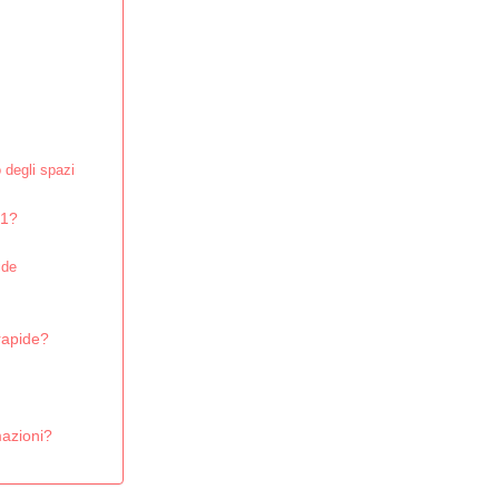
 degli spazi
-1?
ide
 rapide?
mazioni?