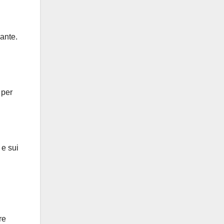
cante.
 per
 e sui
re