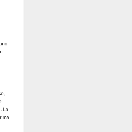
 uno
un
so,
e
i. La
prima