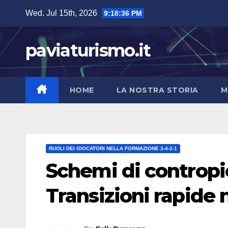
Skip
Wed. Jul 15th, 2026
9:18:37 PM
to
content
paviaturismo.it
HOME
LA NOSTRA STORIA
M
RUOLI DEI GIOCATORI NELLA FORMAZIONE 3-4-2-1
Schemi di contropie
Transizioni rapide 